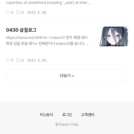
roperties of undefined (reading '_add') at Intera
ctionWebhook.fetchMessage (/home/dunamis/a
작성시간
0
0
2022. 5. 28.
risbot/node_modules/discord.js/src/structures/
Webhook.js:305:70) at runMicrotasks () at proc
essTicksAndRejections (node:internal/proces
0430 삽질로그
s/task_queues:96:5) at async Object.execute (/
글 내용
https://duna.me/348 for / indexOf 흔히 배열 내의
home/dunamis/arisbot/src/commands/slash/bla
특정 값을 찾을 때 for 반복문이나 indexOf를 씁니다. 저
ckjack.js:352:9) at async Client. (/home/..
는 Math.random()으로 배열에서 값을 랜덤하게 뽑아줄
때 주로 씁니다. 예를 들어서 아리스봇의 블랙잭 기능에서
작성시간
0
0
2022. 4. 30.
는 실제로 위와 duna.me 이거 반영해서 코드 수정함 근데
삽질한 만큼 빨라졌는지는 잘 모르겠음 반복문 돌리면 루
프 3회 이상에서 렉 걸리던 게, 4회 이상에서 렉 걸린다는
더보기
등의 차이는 있음 그리고 Math.floor(Math.random() *
array.length) 에 -1 안 된 코드가 있어서 대상이 없으니
아주 드물게 Unknown Message 에러를 뱉었는데, 수
정함
의안내
티스토리
로그인
고객센터
© Daum Corp.