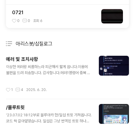
0721
0
0
조회
6
아리스봇/삽질로그
분류 전체보기
주요 글 목록
에러 및 조치사항
글 내용
이상한 에러랑 씨름하느라 피곤해서 짧게 씁니다.이용에
불편을 드려 죄송합니다. 감사합니다.에러1명령어 중복 실
행됨→ 일부 명령어 정상 작동 X→ 원인 파악을 위해 약 2
시간 동안 수차례 코드 수정하며 봇 재부팅하여 정상 이용
작성시간
1
4
2025. 6. 20.
불가능한 기간 좀 있었을 것.원인서버 백그라운드에서 봇
이 중복 실행됨(따로 표시되지 않고 완전 백그라운드. 어느
서버였는지도 정확히 모르겠음. 전부 껐다 켰음.)조치사항/
/몰루트윗
블랙잭 타임아웃으로 게임 정상 진행되지 못한 로그 30건
글 내용
에 대하여 포인트 원복 조치함.에러2/야추 명령어 실행 도
'23.07.02 18:12부로 블루아카 한/일섭 트윗 가져옵니다.
중 에러원인코드 1줄에 오타조치사항코드 수정 완료에러3
코드 싹 갈아엎었습니다. 일섭은 그냥 번역된 트윗 하나만
아리스가 /블랙잭에서 크레딧을 2배로 뺏어감원인어제 작
쏘기로 했습니다. 원문은 아래쪽 트윗 링크 참조하시는 걸
업하다 헷갈려서 코드 이상하게 수정함조치사항기능 정상
로.