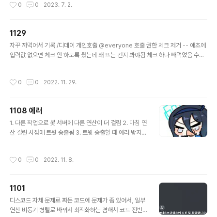
작성시간
0
0
2023. 7. 2.
화 및 갈취한 크레딧 복구 처리0620 18:..
1129
글 내용
자꾸 까먹어서 기록 /디데이 개인호출 @everyone 호출 권한 체크 제거 -- 애초에
입력값 없으면 체크 안 하도록 뒀는데 왜 뜨는 건지 봐야됨 체크 하나 빼먹었음 수정
하는 김에 코드 최적화
작성시간
0
0
2022. 11. 29.
1108 에러
글 내용
1. 다른 작업으로 봇 서버에 다른 연산이 더 걸림 2. 마침 연
산 걸린 시점에 트윗 송출됨 3. 트윗 송출할 때 에러 방지를
위해서 ① 채널/디스코드 서버 체크 ② 둘 다 있으면 송출,
하나라도 없으면 /몰루트윗 등록 삭제 4. 1에서 연산이 더
작성시간
0
0
2022. 11. 8.
걸려서 체크 끝나기 전에 타임아웃으로 삭제 프로세스로
넘어감 불편을 드려 죄송합니다.
1101
글 내용
디스코드 자체 문제로 짜둔 코드에 문제가 좀 있어서, 일부
연산 비동기 병렬로 바꿔서 최적화하는 겸해서 코드 전반