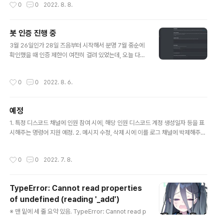
작성시간
0
0
2022. 8. 8.
봇 인증 진행 중
글 내용
3월 26일인가 28일 즈음부터 시작해서 분명 7월 중순에
확인했을 때 인증 제한이 여전히 걸려 있었는데, 오늘 다른
봇 설정을 좀 하다가 인증 제한이 풀린 걸 발견했습니다. 인
증 끝내고 다시 찾아뵙겠습니다.
작성시간
0
0
2022. 8. 6.
예정
글 내용
1. 특정 디스코드 채널에 인원 참여 시에, 해당 인원 디스코드 계정 생성일자 등을 표
시해주는 명령어 지원 예정. 2. 메시지 수정, 삭제 시에 이를 로그 채널에 박제해주는
명령어 지원 예정. 3. 디스코드에서 메일이 왔는데, 새로운 개발자 지원 Tool을 만드
느라 문의 답변이 늦었다고 함. 기존 문의는 그냥 전부 종료 처리한 것으로 보임. 다시
작성시간
0
0
2022. 7. 8.
문의를 넣었으나 또 2주째 답변이 없는 것으로 봐서는 그냥 일 할 생각이 없는 것으
로 보임.
TypeError: Cannot read properties
of undefined (reading '_add')
글 내용
※ 맨 밑에 세 줄 요약 있음. TypeError: Cannot read p