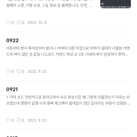
용해서 스탯, 지형 상성, 스킬 정보 등 출력합니다. 인연, 장
비, 전무 대미지, 스킬 아이콘은 아직 적용 X 여러 학생 동
시에 시연 무츠키 치다가 보츠키 나옴
작성시간
0
0
2022. 10. 5.
0922
글 내용
아침부터 봇이 죽어있어서 봤더니 서버에 다른 작업으로 부하가 걸려서 너클본 커맨
드에 렉이 걸린 것 같음 디스코드 커맨드 특성 상 3초 이내에 봇이 반응하지 못하면
Unknown Interaction 에러 뱉으면서 죽어버림 일단 너클본 한정으로 5분까지 지
연시간 받게끔 고쳐줌 지연시간 넣는 과정에서 원래 wait(300) 넣었는데 제대로 작
작성시간
0
0
2022. 9. 22.
동 안 하길래 빼버렸음 + 가끔 버튼 커맨드에서 id 못 읽는다는 에러 뱉고 봇이 죽진
않는데, 버튼 연타하면 저러는 것 같음
0921
글 내용
1. 가챠 코드 전반적으로 뜯어고쳐서 속도 향상시킴 왜 그렇게 만들었는지 이유는 모
르겠는데 명령어 실행 시에 중복 체크해서 쓸데없이 연산 길어지는 부분이 있었음 2.
너클본 게임 추가함 2-1. 게임 추가하고 생각해보니, 블랙잭이랑 중복실행 안 막아둬
서 개식겁하고 5분만에 중복 체크 추가함
작성시간
0
0
2022. 9. 21.