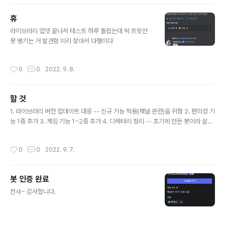
휴
글 내용
라이브러리 업뎃 끝나서 테스트 하루 돌렸는데 딱 트윗만
못 땡기는 거 발견함 미리 찾아서 다행이다
작성시간
0
0
2022. 9. 8.
할 것
글 내용
1. 라이브러리 버전 업데이트 대응 -- 신규 기능 적용(채널 관련)을 위함 2. 편의성 기
능 1종 추가 3. 게임 기능 1~2종 추가 4. 디렉터리 정리 -- 초기에 만든 봇이라 살짝
난잡함
작성시간
0
0
2022. 9. 7.
봇 인증 완료
글 내용
칸샤~ 감사합니다.