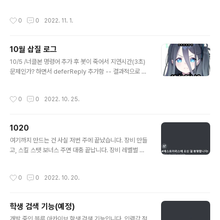
을 갈아엎음 설마 디스코드에서 기능 자체를 덜 만들고 출
시할 줄은 몰랐음 디자인도 좀 바꿈 당장 출시해도 문제는
작성시간
0
0
2022. 11. 1.
없는데, 82개나 있는 스킬 아이콘 어떻게 처리할지 고민
중
10월 삽질 로그
글 내용
10/5 /너클본 명령어 추가 후 봇이 죽어서 지연시간(3초)
문제인가? 하면서 deferReply 추가함 -- 결과적으로 헛
짓거리 10/19 /블랙잭 /너클본 게임 도중 봇이 서버에서 퇴
장하면 collector.stop()됨과 동시에 메모리에서 intera
작성시간
0
0
2022. 10. 25.
ction token 소멸로 게임 정보 업로드가 불가능하여 죽는
오류 수정 -- 콘솔에 에러도 정상적으로 안 떴는데 어떻게
고쳤는지 신기함 10/23, 10/24 에러 제출 프로세스를 명
1020
령어가 작동하지 않는다는 가정 하에 짜뒀기에, 이미 repli
글 내용
ed된 interaction은 token이 소멸해서 재reply가 불가
여기까지 만드는 건 사실 저번 주에 끝났습니다. 장비 만들
능한 관계로 유저에게 명령어 반환하는 과정에서 에러 발
고, 스킬 스탯 보너스 주면 대충 끝납니다. 장비 레벨별 스
생해서 봇 죽는 오류 수정 followUp나 channel.send로
탯도 계산할까 생각해봤는데, 만들기 어렵진 않은데 귀찮
보낼까 하다가 ..
고 크게 의미도 없을뿐더러 사용하는 입장에서는 귀찮을
작성시간
0
0
2022. 10. 20.
것 같아서 패스하기로 했습니다. 티어별 장비 최고 레벨 스
탯으로 적용하면 되겠지요. 그 외에 스킬 정보에서 스킬 아
이콘 출력을 어떻게 할까 고민했는데, 아이콘 파일이 82개
학생 검색 기능(예정)
라 일단은 패스하기로 했습니다.
글 내용
개발 중인 블루 아카이브 학생 검색 기능입니다. 입력값 적