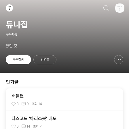
검색하기
티스토리
듀나집
구독자
5
였던 것
구독하기
방명록
신고하기 레이어
열기
인기글
배틀랜
8
0
조회
14
디스코드 '아리스봇' 배포
0
14
조회
7