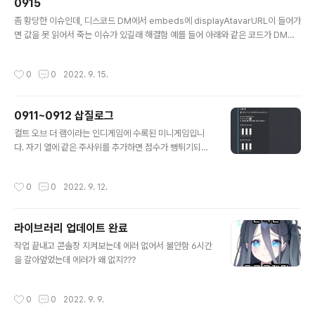
0915
글 내용
좀 황당한 이슈인데, 디스코드 DM에서 embeds에 displayAtavarURL이 들어가
면 값을 못 읽어서 죽는 이슈가 있길래 해결함 예를 들어 아래와 같은 코드가 DM에
서 실행되면 봇이 죽음 const embed = new EmbedBuilder() .setAuthor({ n
ame: interaction.user.username, iconURL: interaction.member.displa
작성시간
0
0
2022. 9. 15.
yAvatarURL({ dynamic: true }) }) .setColor('#5aa7ed') .setTitle('제목') .s
etDescription(`텍스트`); return interaction.reply({ embeds: [embed],
ephemeral: true });
0911~0912 삽질로그
글 내용
컬트 오브 더 램이라는 인디게임에 수록된 미니게임입니
다. 자기 열에 같은 주사위를 추가하면 점수가 뻥튀기되고,
상대 주사위와 같은 열에 같은 주사위를 추가하면 상대 주
사위를 파괴합니다. 0919 알고리즘 하나만 고쳐서 출시하
작성시간
0
0
2022. 9. 12.
려 했는데, 개인 사정으로 늦어지고 있습니다. ㅈㅅ
라이브러리 업데이트 완료
글 내용
작업 끝내고 콘솔창 지켜보는데 에러 없어서 불안함 6시간
을 갈아엎었는데 에러가 왜 없지???
작성시간
0
0
2022. 9. 9.