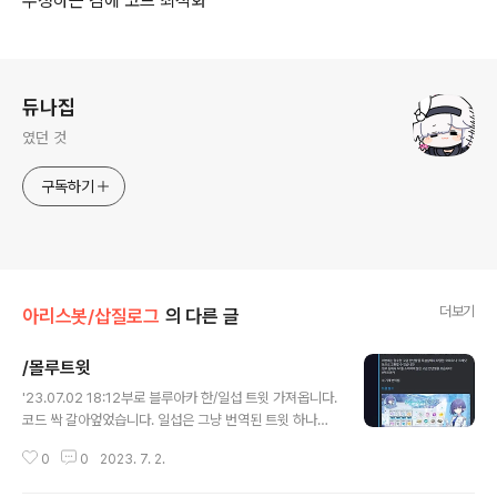
수정하는 김에 코드 최적화
로그 정보
듀나집
였던 것
구독하기
더보기
아리스봇/삽질로그
의 다른 글
/몰루트윗
글 내용
'23.07.02 18:12부로 블루아카 한/일섭 트윗 가져옵니다.
코드 싹 갈아엎었습니다. 일섭은 그냥 번역된 트윗 하나만
쏘기로 했습니다. 원문은 아래쪽 트윗 링크 참조하시는 걸
0
0
2023. 7. 2.
로.