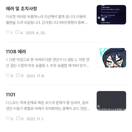
에러 및 조치사항
글 내용
이상한 에러랑 씨름하느라 피곤해서 짧게 씁니다.이용에
불편을 드려 죄송합니다. 감사합니다.에러1명령어 중복 실
행됨→ 일부 명령어 정상 작동 X→ 원인 파악을 위해 약 2
1
4
2025. 6. 20.
시간 동안 수차례 코드 수정하며 봇 재부팅하여 정상 이용
불가능한 기간 좀 있었을 것.원인서버 백그라운드에서 봇
이 중복 실행됨(따로 표시되지 않고 완전 백그라운드. 어느
1108 에러
서버였는지도 정확히 모르겠음. 전부 껐다 켰음.)조치사항/
글 내용
블랙잭 타임아웃으로 게임 정상 진행되지 못한 로그 30건
1. 다른 작업으로 봇 서버에 다른 연산이 더 걸림 2. 마침 연
에 대하여 포인트 원복 조치함.에러2/야추 명령어 실행 도
산 걸린 시점에 트윗 송출됨 3. 트윗 송출할 때 에러 방지를
중 에러원인코드 1줄에 오타조치사항코드 수정 완료에러3
위해서 ① 채널/디스코드 서버 체크 ② 둘 다 있으면 송출,
아리스가 /블랙잭에서 크레딧을 2배로 뺏어감원인어제 작
0
0
2022. 11. 8.
하나라도 없으면 /몰루트윗 등록 삭제 4. 1에서 연산이 더
업하다 헷갈려서 코드 이상하게 수정함조치사항기능 정상
걸려서 체크 끝나기 전에 타임아웃으로 삭제 프로세스로
화 및 갈취한 크레딧 복구 처리0620 18:..
넘어감 불편을 드려 죄송합니다.
1101
글 내용
디스코드 자체 문제로 짜둔 코드에 문제가 좀 있어서, 일부
연산 비동기 병렬로 바꿔서 최적화하는 겸해서 코드 전반
을 갈아엎음 설마 디스코드에서 기능 자체를 덜 만들고 출
0
0
2022. 11. 1.
시할 줄은 몰랐음 디자인도 좀 바꿈 당장 출시해도 문제는
없는데, 82개나 있는 스킬 아이콘 어떻게 처리할지 고민