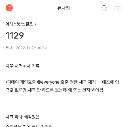
검색하기
듀나집
티스토리
아리스봇/삽질로그
1129
듀나
2022. 11. 29. 10:04
자꾸 까먹어서 기록
/디데이 개인호출 @everyone 호출 권한 체크 제거 -- 애초에 입
력값 없으면 체크 안 하도록 뒀는데 왜 뜨는 건지 봐야됨
체크 하나 빼먹었음