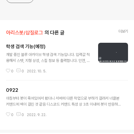
더보기
아리스봇/삽질로그
의 다른 글
학생 검색 기능(예정)
글 내용
개발 중인 블루 아카이브 학생 검색 기능입니다. 입력값 적
용해서 스탯, 지형 상성, 스킬 정보 등 출력합니다. 인연, 장
비, 전무 대미지, 스킬 아이콘은 아직 적용 X 여러 학생 동
0
0
2022. 10. 5.
시에 시연 무츠키 치다가 보츠키 나옴
0922
글 내용
아침부터 봇이 죽어있어서 봤더니 서버에 다른 작업으로 부하가 걸려서 너클본
커맨드에 렉이 걸린 것 같음 디스코드 커맨드 특성 상 3초 이내에 봇이 반응하
지 못하면 Unknown Interaction 에러 뱉으면서 죽어버림 일단 너클본 한정
0
0
2022. 9. 22.
으로 5분까지 지연시간 받게끔 고쳐줌 지연시간 넣는 과정에서 원래 wait(30
0) 넣었는데 제대로 작동 안 하길래 빼버렸음 + 가끔 버튼 커맨드에서 id 못 읽
는다는 에러 뱉고 봇이 죽진 않는데, 버튼 연타하면 저러는 것 같음