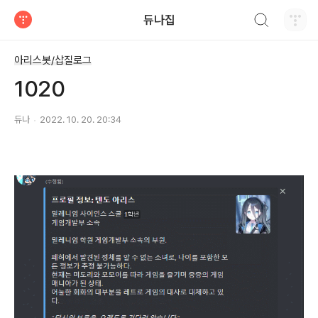
검색하기
듀나집
티스토리
아리스봇/삽질로그
1020
듀나
2022. 10. 20. 20:34