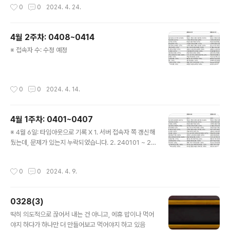
작성시간
0
0
2024. 4. 24.
4월 2주차: 0408~0414
글 내용
※ 접속자 수: 수정 예정
작성시간
0
0
2024. 4. 14.
4월 1주차: 0401~0407
글 내용
※ 4월 6일: 타임아웃으로 기록 X 1. 서버 접속자 쪽 갱신해
뒀는데, 문제가 있는지 누락되었습니다. 2. 240101 ~ 24
0205 데이터는 있는데, 당시 통신 문제인지 중복 기록된
데이터가 많아 생략합니다. 데이터 자체는 중복 기록된 부
작성시간
0
0
2024. 4. 9.
분 솎아내면 되긴 하는데, 양이 너무 많습니다. 요청이 많으
면 나중에 날 잡고 작업하든지 할 것 같습니다. 일단 해당
기간 내의 신규 유즈맵은 _King World IJ2Evert(75명,
0328(3)
1.12% / 1월 21일, 14위) 외에는 없습니다.
글 내용
딱히 의도적으로 끊어서 내는 건 아니고, 에휴 밥이나 먹어
야지 하다가 하나만 더 만들어보고 먹어야지 하고 있음