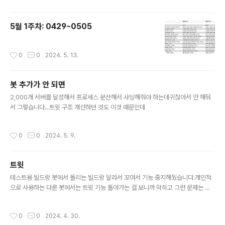
5월 1주차: 0429~0505
작성시간
0
0
2024. 5. 13.
봇 추가가 안 되면
글 내용
2,000개 서버를 달성해서 프로세스 분산해서 샤딩해줘야 하는데귀찮아서 안 해둬
서 그렇습니다...트윗 구조 개선하던 것도 이것 때문인데
작성시간
0
0
2024. 5. 9.
트윗
글 내용
테스트용 빌드랑 봇에서 돌리는 빌드랑 달라서 꼬여서 기능 중지해뒀습니다.개인적
으로 사용하는 다른 봇에서는 트윗 기능 돌아가는 걸 보니까 막히고 그런 문제는 아
닌데,수정하다가 꼬였음그냥 조만간에 테스트 쪽에 쓰던 거 수정 끝내고 적용하겠습
니다.
작성시간
0
0
2024. 4. 30.