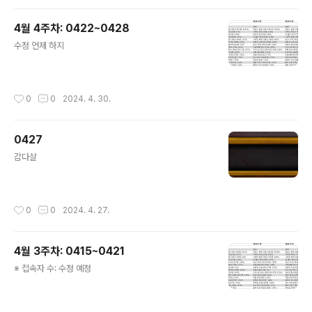
4월 4주차: 0422~0428
글 내용
수정 언제 하지
작성시간
0
0
2024. 4. 30.
0427
글 내용
감다살
작성시간
0
0
2024. 4. 27.
4월 3주차: 0415~0421
글 내용
※ 접속자 수: 수정 예정