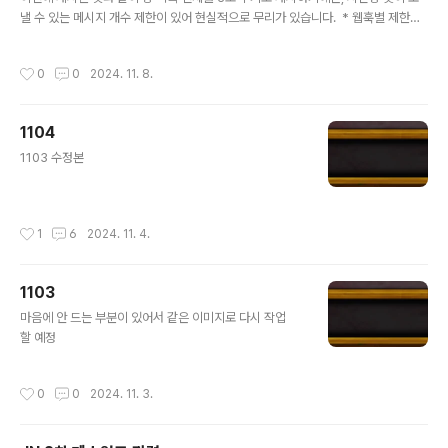
낼 수 있는 메시지 개수 제한이 있어 현실적으로 무리가 있습니다. * 웹훅별 제한이
있고, IP별 초당 50회 정도로 알고 있음.특정 키워드에 대한 방 목록 알림 수신에 대
해서라도 수요가 있다면 하나 만들까 싶습니다.아마 키워드 대상은 방 제목, 맵 파일
작성시간
0
0
2024. 11. 8.
명 2개가 될 것 같습니다.설정된 대상(방 제목 or 맵 파일명) 키워드로 방이 개설되
면, 방 제목과 호스트 닉네임을 표시하는 정도를 생각하고 있습니다.맵 파일명은 최
소 3글자로 제한할 것 같습니다.당연하지만 대상은 공개방으로 한정합니다. 근데 밀
1104
린 일이 많아서 만든다 쳐도 언제 시작할지 모름
글 내용
1103 수정본
작성시간
1
6
2024. 11. 4.
1103
글 내용
마음에 안 드는 부분이 있어서 같은 이미지로 다시 작업
할 예정
작성시간
0
0
2024. 11. 3.