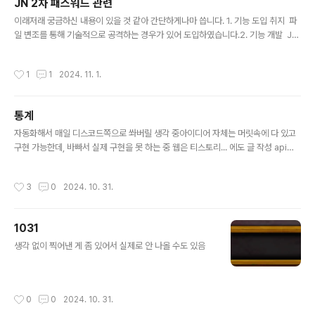
JN 2차 패스워드 관련
글 내용
이래저래 궁금하신 내용이 있을 것 같아 간단하게나마 씁니다. 1. 기능 도입 취지 파
일 변조를 통해 기술적으로 공격하는 경우가 있어 도입하였습니다.2. 기능 개발 JN
개발 측에서 합니다. 따라서 관련해서는 디스코드 #JN서버문의 채널에 문의 바랍니
다. 저나 저희 개발자가 개발하지는 않았으며, 따로 제가 QA를 진행하지는 않았습
작성시간
1
1
2024. 11. 1.
니다. 제가 한 건 도입 취지를 듣고, 기능 구현 방식을 본 다음 yes/no 사인을 보낸
것 정도. 사실 처음에 한번 no 했다가 좀 구체적으로 설명듣고 yes했습니다. 저나 J
N 쪽이나 굳이 도입하기 싫었는데 할 만한 이슈가 있었다는 정도로 이해하시면 편할
통계
것 같음. 모종의 이슈로 기능 도입이 딜레이되었고, 그와 관련해서 기능 도입이 지연
글 내용
된다고 안내받은 적은 있습니다...
자동화해서 매일 디스코드쪽으로 쏴버릴 생각 중아이디어 자체는 머릿속에 다 있고
구현 가능한데, 바빠서 실제 구현을 못 하는 중 웹은 티스토리... 에도 글 작성 api가
있기는 한 걸로 아는데, 사실 티스토리 자체가 카카오에서 버린 자식 느낌이 좀 나서
의욕이 좀 떨어지기도 하고제가 기존에 다른 쪽에 쓰려고 개발해서 실사용하던 트위
작성시간
3
0
2024. 10. 31.
터 글 작성 api가 있어서 아마 보고 귀찮으면 트위터 자동화 계정 하나 파서 그쪽으
로 쏴버릴 수도 있음어차피 트위터도 단순 게시글 조회는 게시글 링크 정확하게 있으
면 비로그인으로도 가능하니
1031
글 내용
생각 없이 찍어낸 게 좀 있어서 실제로 안 나올 수도 있음
작성시간
0
0
2024. 10. 31.