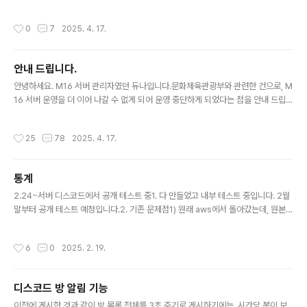
권한 탭을 누르고② 웹후크 관리하기 권한을 찾아서 부여
한 후(파란색 체크로 표시되면 부여된 것)③ 변경사항 저장
작성시간
0
7
2025. 4. 17.
하기를 눌러주세요.5) /몰..
안내 드립니다.
글 내용
안녕하세요. M16 서버 관리자였던 듀나입니다.문화체육관광부와 관련한 건으로, M
16 서버 운영을 더 이어 나갈 수 없게 되어 운영 중단하게 되었다는 점을 안내 드립니
다. 미리 종료 사실을 안내해 드릴 수 있었다면 좋았겠지만, 그럴 수 없었기에 저 개인
으로서도 안타까울 따름입니다.그간 M16 서버를 사랑해 주셔서, 믿어주셔서, 그리
작성시간
25
78
2025. 4. 17.
고 최근 며칠간 서버 운영이 재개되기를 기다려주셔서 감사했습니다.또한, 안내가 늦
어져 죄송합니다.항상 행복하시기를 진심으로 바랍니다.감사합니다.21:13 추가) 문
체부에서는 4월 15일 오후 4시경 연락받았습니다.다른 후속 사설 서버를 생성하시
통계
는 쪽은 권장하지 않습니다.
글 내용
2.24~서버 디스코드에서 공개 테스트 중1. 다 만들었고 내부 테스트 중입니다. 2월
말부터 공개 테스트 예정입니다.2. 기존 문제점1) 원래 aws에서 돌아갔는데, 원본
데이터가 좀 많아서 timeout으로 종종 데이터 2번씩 출력됐습니다. 이유는 모르겠
는데 '24년도에 특히 문제가 자주 발생해서 거의 매 데이터 수동으로 수정했습니다.
작성시간
6
0
2025. 2. 19.
사실 이게 되게 귀찮아서 자주 유기함.-> 서버로 옮겨서 해결했습니다.2) 시트 용량
문제로 1달 단위로 수동 삭제하지 않으면 고장 남.-> 1달 지난 데이터 자동 삭제 기
능 추가함. 어차피 자동 출력시켜서 데이터 알아서 쌓일 거니까 백업 X3. 바뀐 점1)
디스코드 방 알림 기능
자동 출력ㆍ매일 23시 5분에 디스코드에서 텍스트로 일간 통계 송출.ㆍ매주 일요일
글 내용
23시 10분에 디스코드에서 ..
이전에 게시한 것과 같이 방 목록 전체를 3초 주기로 게시하기에는, 시간당 봇이 보