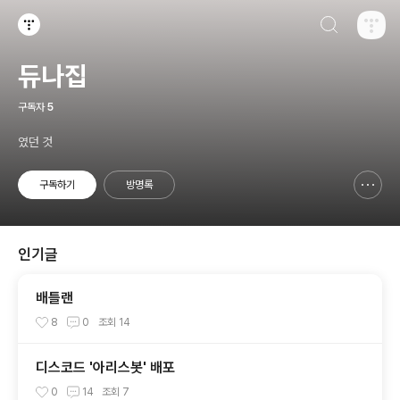
검색하기
티스토리
듀나집
구독자
5
였던 것
구독하기
방명록
신고하기 레이어
열기
인기글
배틀랜
8
0
조회
14
디스코드 '아리스봇' 배포
0
14
조회
7