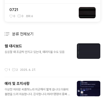
0721
0
0
조회
6
분류 전체보기
주요 글 목록
웹 대시보드
글 내용
심심할 때 조금씩 만지고 있는데, 때려치울 수도 있음
작성시간
1
2
2025. 6. 27.
에러 및 조치사항
글 내용
이상한 에러랑 씨름하느라 피곤해서 짧게 씁니다.이용에
불편을 드려 죄송합니다. 감사합니다.에러1명령어 중복 실
행됨→ 일부 명령어 정상 작동 X→ 원인 파악을 위해 약 2
시간 동안 수차례 코드 수정하며 봇 재부팅하여 정상 이용