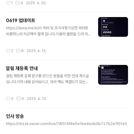
작성시간
1
4
2025. 6. 20.
불가능한 기간 좀 있었을 것.원인서버 백그라운드에서 봇
이 중복 실행됨(따로 표시되지 않고 완전 백그라운드. 어느
서버였는지도 정확히 모르겠음. 전부 껐다 켰음.)조치사항/
0619 업데이트
블랙잭 타임아웃으로 게임 정상 진행되지 못한 로그 30건
글 내용
에 대하여 포인트 원복 조치함.에러2/야추 명령어 실행 도
https://duna.me/600 에러 및 조치사항이상한 에러랑
중 에러원인코드 1줄에 오타조치사항코드 수정 완료에러3
씨름하느라 피곤해서 짧게 씁니다.이용에 불편을 드려 죄
아리스가 /블랙잭에서 크레딧을 2배로 뺏어감원인어제 작
송합니다. 감사합니다.에러1명령어 중복 실행됨→ 일부 명
업하다 헷갈려서 코드 이상하게 수정함조치사항기능 정상
령어 정상 작동 X→ 봇 프로세스 병목 등→ 원인 파악을 위
작성시간
2
8
2025. 6. 13.
화 및 갈취한 크레딧 복구 처리0620 18:..
해duna.me에러 조치 현황내용이 길어서 글 접어둠 1. 게
임더보기1) 추가아리스랑 1:1단, 모바일 뷰는 디스코드에
서 깨먹어서 제대로 안 나옴추후 수정 예정 2) 변경아리스
알림 재등록 안내
랑 같이 게임하는 느낌을 주려고, 매턴 상호작용에 따라 대
글 내용
사를 치게 수정함.그 외에 로직 최적화해서 연산 조금 더 빨
알림 재등록 실패 문구를 받으신 분들을 위한 안내 게시글
라짐.매일 글로벌 랭킹을 볼 수 있으니 화이팅이건 모바일
입니다.이하 내용 읽어보시고, 따라 해도 해결되지 않는다
에서도 제대로 보입니다.야추도 추후 이렇게 수정할 예정.
면 댓글로 남기거나 봇 명령어 /도움말 - 개발자정보 쪽의
2. 몰루더보기1) 트윗(한)2) 트윗(일)3) 유튜브(한/일)4)
메일로 보내주세요.1. 권한 부족각종 알림을 웹훅 기반으로
작성시간
0
0
2025. 6. 13.
포럼(공..
변경하며 '웹훅 관리 권한'이 추가로 필요해졌습니다.초기
에 봇을 배포할 때 웹훅 권한을 요구하지 않았습니다.그래
서 아리스에게 해당 권한이 없는 서버가 많을 겁니다.거두
인사 방송
절미하고 이하 설정 방법 안내합니다.1) 디스코드 서버 설
글 내용
정에 들어가 주세요.2) 역할 탭을 클릭해 주세요.3) 아리스
https://chzzk.naver.com/live/74f015f8e5e1be4ed60b727b2e1f01e5
의 역할을 찾아서 '수정' 버튼을 눌러주세요.4) 순서대로①