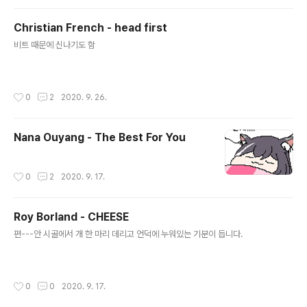
Christian French - head first
글 내용
비트 때문에 신나기도 함
작성시간
0
2
2020. 9. 26.
Nana Ouyang - The Best For You
작성시간
0
2
2020. 9. 17.
Roy Borland - CHEESE
글 내용
편---안 시골에서 개 한 마리 데리고 언덕에 누워있는 기분이 듭니다.
작성시간
0
0
2020. 9. 17.