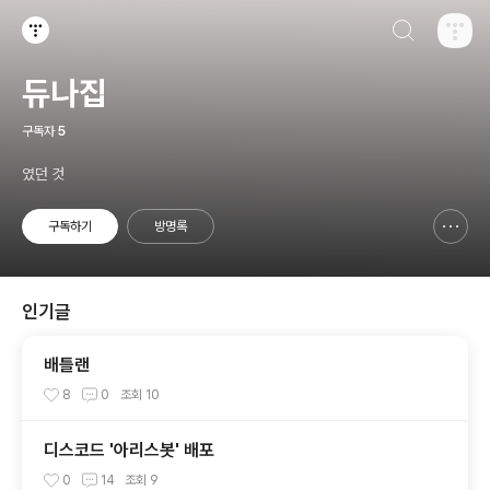
검색하기
티스토리
듀나집
구독자
5
였던 것
구독하기
방명록
신고하기 레이어
열기
인기글
배틀랜
8
0
조회
10
디스코드 '아리스봇' 배포
0
14
조회
9