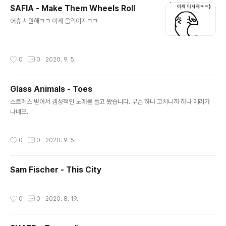
SAFIA - Make Them Wheels Roll
글 내용
어휴 시원해ㅋㅋ 이게 음악이지ㅋㅋ
작성시간
0
0
2020. 9. 5.
Glass Animals - Toes
글 내용
스트레스 받아서 갬성적인 노래를 들고 왔습니다. 무슨 하나 고치니까 하나 에러가
나네요.
작성시간
0
0
2020. 9. 5.
Sam Fischer - This City
작성시간
0
0
2020. 8. 19.