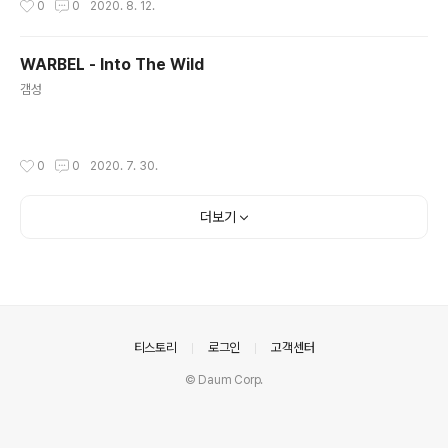
0
0
2020. 8. 12.
WARBEL - Into The Wild
글 내용
갬성
작성시간
0
0
2020. 7. 30.
더보기
의안내
티스토리
로그인
고객센터
© Daum Corp.