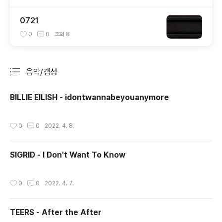
0721
0
0
조회
8
음악/갬성
분류 전체보기
주요 글 목록
BILLIE EILISH - idontwannabeyouanymore
작성시간
0
0
2022. 4. 8.
SIGRID - I Don't Want To Know
작성시간
0
0
2022. 4. 7.
TEERS - After the After