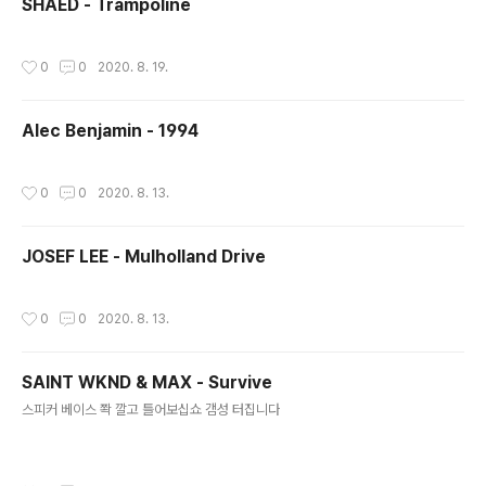
SHAED - Trampoline
작성시간
0
0
2020. 8. 19.
Alec Benjamin - 1994
작성시간
0
0
2020. 8. 13.
JOSEF LEE - Mulholland Drive
작성시간
0
0
2020. 8. 13.
SAINT WKND & MAX - Survive
글 내용
스피커 베이스 쫙 깔고 틀어보십쇼 갬성 터집니다
작성시간