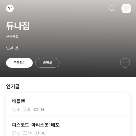
검색하기
티스토리
듀나집
구독자
5
였던 것
구독하기
방명록
신고하기 레이어
열기
인기글
배틀랜
8
0
조회
14
디스코드 '아리스봇' 배포
0
14
조회
10