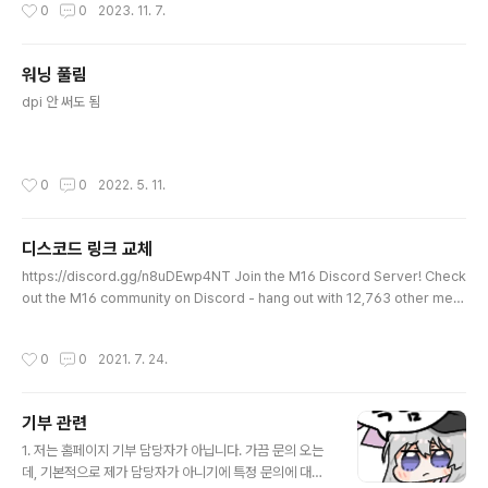
작성시간
0
0
2023. 11. 7.
측에 새 API 주소를 전달함. 양측 다 메시지를 확인하였음.
M16 Tool 측만 당일부터 신규 API 주소를 사용하였으며,
Cirnix 측에서는 갱신하지 않고 구 API 주소를 사용함. 따
워닝 풀림
라서 Cirnix 실행 시에는 사용 환경에 따라 VPN을 사용하
글 내용
지 않으면 방 리스트가 출력되지 않는 문제가 있었음. 1. 서
dpi 안 써도 됨
버에서는 '23년 하반기 기준으로 최소 2개 이상의 개인이
커스텀한 Cirnix(이하 '개인 개발 Cirnix')가 개발되고 있
다는 점을 인..
작성시간
0
0
2022. 5. 11.
디스코드 링크 교체
글 내용
https://discord.gg/n8uDEwp4NT Join the M16 Discord Server! Check
out the M16 community on Discord - hang out with 12,763 other mem
bers and enjoy free voice and text chat. discord.com 새로 기능을 적용
해서 바꿨읍니다
작성시간
0
0
2021. 7. 24.
기부 관련
글 내용
1. 저는 홈페이지 기부 담당자가 아닙니다. 가끔 문의 오는
데, 기본적으로 제가 담당자가 아니기에 특정 문의에 대하