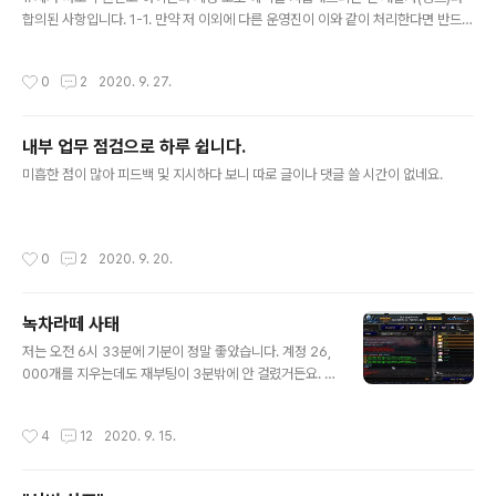
합의된 사항입니다. 1-1. 만약 저 이외에 다른 운영진이 이와 같이 처리한다면 반드시
최종 담당자가 누군지 확인해보시기 바랍니다. 아마 저일 겁니다. 15년도에 승인받
지 않은 운영진이 아이콘을 지급한다고 돈을 받았다가, 2년간 혜택이 지급되지 않은
작성시간
0
2
2020. 9. 27.
사례가 있습니다. 서버 측에서는 별도 보상하지 않았습니다. 더불어 해당 인원은 이
전에 해임된 상태였습니다. 이처럼 불미스러운 사태가 재발하는 것을 방지하기 위하
여 거듭 강조합니다. 최종 담당자를 확인하시기 바랍니다. 2. 서버 홈페이지를 통한
내부 업무 점검으로 하루 쉽니다.
후원은 상시에는 제가 처리하지 않습니다. 다만 최종 처리 후 14일을 초과하여 지난
글 내용
다면 제가 처리합니다. 3. duna.me/notic..
미흡한 점이 많아 피드백 및 지시하다 보니 따로 글이나 댓글 쓸 시간이 없네요.
작성시간
0
2
2020. 9. 20.
녹차라떼 사태
글 내용
저는 오전 6시 33분에 기분이 정말 좋았습니다. 계정 26,
000개를 지우는데도 재부팅이 3분밖에 안 걸렸거든요. 근
데 바로 기분이 더러워졌습니다. 또 뭐가 터진 것 같았거든
요. 대충 딱 봐도 오늘도 천방지축 어리둥절 빙글빙글 하루
작성시간
4
12
2020. 9. 15.
가 돌아갈 느낌이 왔습니다. 시발. 저는 건드린 게 없고 개
발자도 건드린 게 없으니까 그냥 버그입니다. 또 1,000포
인트씩 지급할까 하다가 어제 버그 난 게 생각나서, 머리 아