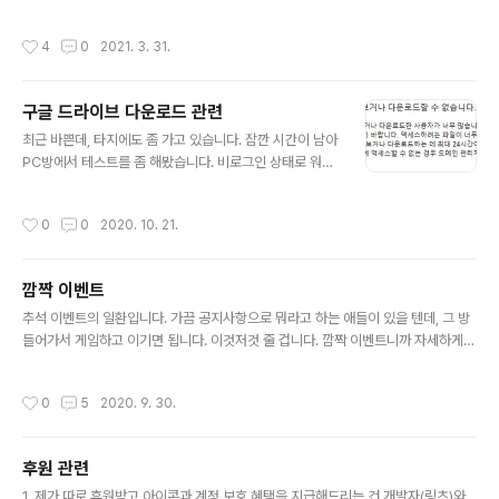
여 확답을 드리지 못합니다. 반대로 특정 기한을 답변드리
거나 게시했다면 그건 당사자를 쪼고 쪼고 쪼고 쪼고 쪼고
작성시간
4
0
2021. 3. 31.
쪼고 쪼아서 답을 받았다는 거겠죠. ex) "O일까지 처리할
예정이다." 2. 그깟 처리 좀 대신 해주면 안 되는지 홈페이
지에 계좌가 제 계좌가 아니니 입금 여부를 제가 확인할 수
구글 드라이브 다운로드 관련
가 없습니다. 입금 여부를 확인할 수가 없는데 처리하는
글 내용
건... 이상하다고밖에 할 수가 없습니다. 또, 그렇게 처리해
최근 바쁜데, 타지에도 좀 가고 있습니다. 잠깐 시간이 남아
서 맛집으로 소문나면 그건 제가 책임져야 할 부분이고요.
PC방에서 테스트를 좀 해봤습니다. 비로그인 상태로 워크
저는 그런 책임까지는 지고 싶지 않습니다. 예전에 가끔 '처
래프트 다운로드용 구글 드라이브 페이지에 접속하면 무조
리 대행'이라고 명시하고 대신 처리하기는 했는데, 어차피
건 '다운로드 횟수가 초과하여 다운로드할 수 없다'고 뜨는
작성시간
0
0
2020. 10. 21.
입금 여부를 확인..
것으로 확인했습니다. 구글 로그인하면 정상적으로 다운로
드 가능하더라구요. PC방에 자주 가시는 분들은 참고하시
면 될 것 같습니다. 여담이지만 PC방에서 휴대폰 번호로
깜짝 이벤트
회원 가입한 후 스팸 문자가 쏟아집니다.. 제 번호는 제가 1
글 내용
9년째 쓰는 번호라 평소에 스팸이 안 옵니다. PC방은 비회
추석 이벤트의 일환입니다. 가끔 공지사항으로 뭐라고 하는 애들이 있을 텐데, 그 방
원으로 씁시다...
들어가서 게임하고 이기면 됩니다. 이것저것 줄 겁니다. 깜짝 이벤트니까 자세하게는
적지 않겠습니다. 추석 잘 보내세요.
작성시간
0
5
2020. 9. 30.
후원 관련
글 내용
1. 제가 따로 후원받고 아이콘과 계정 보호 혜택을 지급해드리는 건 개발자(링츠)와