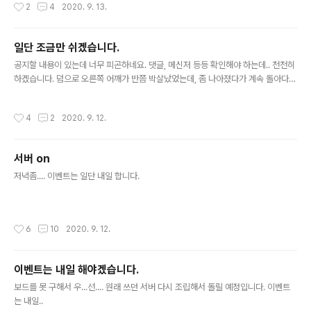
작성시간
2
4
2020. 9. 13.
일단 조금만 쉬겠습니다.
글 내용
공지할 내용이 있는데 너무 피곤하네요. 댓글, 메신저 등등 확인해야 하는데.. 천천히
하겠습니다. 덤으로 오른쪽 어깨가 반쯤 박살났었는데, 좀 나아졌다가 계속 돌아다니
니까 다시 걸레짝이 됐습니다. 아ㅋㅋ 그리고 치킨 보내주신 분 정말 감사합니다.
작성시간
4
2
2020. 9. 12.
서버 on
글 내용
저녁좀.... 이벤트는 일단 내일 합니다.
작성시간
6
10
2020. 9. 12.
이벤트는 내일 해야겠습니다.
글 내용
보드를 못 구해서 우...선.... 원래 쓰던 서버 다시 조립해서 돌릴 예정입니다. 이벤트
는 내일..