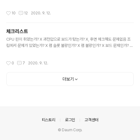
작성시간
10
12
2020. 9. 12.
체크리스트
글 내용
CPU 핀이 휘었는가? X 과전압으로 보드가 탔는가? X, 후면 체크해도 문제없음 조
립에서 문제가 있었는가? X 램 슬롯 불량인가? X 램 불량인가? X 보드 문제인가? O
초기칩셋 불량? 아마도 보드 어디서 구하지?
작성시간
0
7
2020. 9. 12.
더보기
의안내
티스토리
로그인
고객센터
© Daum Corp.