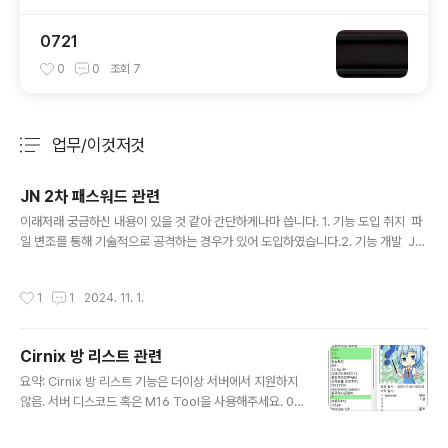
0721
0
0
조회
7
업무/이것저것
분류 전체보기
주요 글 목록
JN 2차 패스워드 관련
글 내용
이래저래 궁금하신 내용이 있을 것 같아 간단하게나마 씁니다. 1. 기능 도입 취지 파
일 변조를 통해 기술적으로 공격하는 경우가 있어 도입하였습니다.2. 기능 개발 JN
개발 측에서 합니다. 따라서 관련해서는 디스코드 #JN서버문의 채널에 문의 바랍니
다. 저나 저희 개발자가 개발하지는 않았으며, 따로 제가 QA를 진행하지는 않았습
작성시간
1
1
2024. 11. 1.
니다. 제가 한 건 도입 취지를 듣고, 기능 구현 방식을 본 다음 yes/no 사인을 보낸
것 정도. 사실 처음에 한번 no 했다가 좀 구체적으로 설명듣고 yes했습니다. 저나 J
N 쪽이나 굳이 도입하기 싫었는데 할 만한 이슈가 있었다는 정도로 이해하시면 편할
Cirnix 방 리스트 관련
것 같음. 모종의 이슈로 기능 도입이 딜레이되었고, 그와 관련해서 기능 도입이 지연
글 내용
된다고 안내받은 적은 있습니다...
요약: Cirnix 방 리스트 기능은 더이상 서버에서 지원하지
않음. 서버 디스코드 혹은 M16 Tool을 사용해주세요. 0.
본 건과 별개로 서버에서는 기존 방 리스트 API 문제로 '2
3년 3월 6일 오후 6시 50분부로 M16 Tool 및 Cirnix