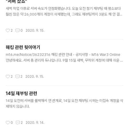
"서버 샀죠"
파서 아아니 이걸 어쩌지~~ 지급했는데 내일 또 라떼가 되
글 내용
면 어떡하지~~ 하는데 그냥 무료로 풀자고 하는 생각이 떠
새벽 작업 이후로 서버 속도가 안정화됐습니다. 오늘 오전 정기 재부팅 때 평소보다
올랐습니다. 난 최고야 포인트 미리 썼으면 어쩌냐고요? 전
훨씬 많은 약 26,000개의 계정이 삭제됐는데, 그래도 재부팅까지 3분도 채 안 걸리
몰라요
더라고요. 원래는 한 7분 걸렸을 텐데. 확실히 돈이 최곱니다. 어제 저녁부터 고생한
다고 먹을거리나 간식비를 보내주시는 분들이 계시더라구요. 개별적으로 감사는 표
작성시간
2
0
2020. 9. 15.
하고 있습니다만, 다시 한번 더 자리를 빌려 감사드립니다. 저도 치킨 같은 것들 좋아
하기는 합니다만, 억지로 부담 드리고 싶지는 않습니다. 먼저 맛있는 음식 사드시고,
그래도 정말 여유가 나신다면 주셨으면 좋겠습니다.
해킹 관련 뒷이야기
글 내용
m16.me/Notice/36232316 해킹 관련 안내 - 공지사항 - M16 War3 Online
안녕하세요. 서버 총 관리자 듀나입니다. 9월 15일 새벽, 무작위 계정에 대해 쉬운 비
밀번호를 대입하여 해킹을 시도하는 사례가 식별되었습니다. 이용자분들께서는 111
1, 1234, asdf와 같은 쉬운 비� m16.me 위 공지사항에 관한 뒷이야기입니다. 사
작성시간
2
2
2020. 9. 15.
실 예전에 사이트 기반 엔진의 보안 취약점으로 인해 실제로 보안이 뚫리는 사례가
있었습니다. 단지 악용되기 이전에 아마도 업계 종사자로 추정되는 분께서 알려주셔
서 잘 조치했을 뿐입니다. 여담이지만 그분께는 별도로 사례했습니다. 근데 동방 프
14일 재부팅 관련
로젝트의 사쿠야 좋아하시던 것 같던데 아직 아이콘을 못 만들었네요. 앗... 오래돼서
글 내용
기억은 잘 안 남습니다만,..
14일 오전에 서버를 롤백해서 연 관계로, 14일 오전 재부팅 시에는 미접속 계정을 삭
제하지 않습니다.
작성시간
0
2
2020. 9. 14.