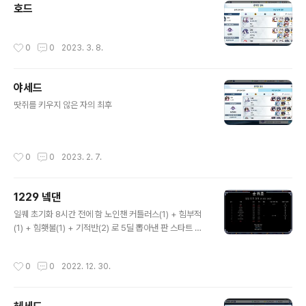
호드
uperpowers. store.steampowered.com 1. 개요
간만에 나온, 웰메이드 어드벤처 추리 게임. 2. 장점 전반..
작성시간
0
0
2023. 3. 8.
야세드
글 내용
땃쥐를 키우지 않은 자의 최후
작성시간
0
0
2023. 2. 7.
1229 넼댄
글 내용
일퀘 초기화 8시간 전에 함 노인챈 커틀러스(1) + 힘부적
(1) + 힘횃불(1) + 기적반(2) 로 5딜 뽑아낸 판 스타트 상
점에서 저주반지 먹음
작성시간
0
0
2022. 12. 30.