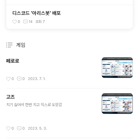
디스코드 '아리스봇' 배포
0
14
조회
7
게임
분류 전체보기
주요 글 목록
페로로
작성시간
0
0
2023. 7. 1.
고즈
글 내용
치기 싫어서 한번 치고 익스로 도망감
작성시간
0
0
2023. 5. 3.