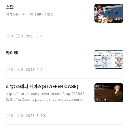
스단
글 내용
하가 5순 리치 피하다 보니까 됐음
작성시간
0
0
2023. 5. 1.
카이텐
작성시간
0
0
2023. 4. 5.
리뷰: 스테퍼 케이스(STAFFER CASE)
글 내용
https://store.steampowered.com/app/212848
0/ StafferCase: a psychic mystery adventure on
Steam [Staffer Case] is a new kind of reasoning
game that deals with documents related to mur
작성시간
0
0
2023. 3. 30.
der and finds a contradiction between them. Th
e stage was in the 1960s, when 10 percent of th
e city's population was in a virtual London with s