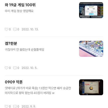
와 19금 게임 100위
글 내용
우리 게임 정상 영업해요
작성시간
0
0
2022. 10. 13.
겜?한분
글 내용
귀찮아서 안 올렸는데 순혈플레임
작성시간
0
0
2022. 10. 5.
0909 작혼
글 내용
얏떼미로 (하가가 바로 죽음) 13점만 먹으면 돼서 승급전
마지막으로 동탁 왔는데 40점이 버려짐 w
작성시간
0
0
2022. 9. 9.