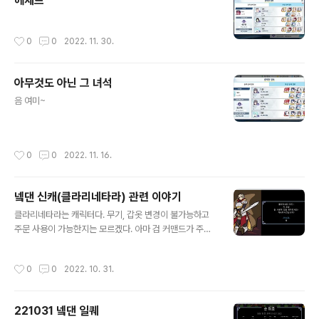
헤세드
작성시간
0
0
2022. 11. 30.
아무것도 아닌 그 녀석
글 내용
음 여미~
작성시간
0
0
2022. 11. 16.
넼댄 신캐(클라리네타라) 관련 이야기
글 내용
클라리네타라는 캐릭터다. 무기, 갑옷 변경이 불가능하고
주문 사용이 가능한지는 모르겠다. 아마 검 커맨드가 주문
버튼을 차지해서 주문도 안 나왔던 것 같다. 기억 잘 안 남
가만히 서서 칼을 휘두르면서 네가 와~ 할 수 있고 기본 아
작성시간
0
0
2022. 10. 31.
머 성능이 상당히 좋아서 대미지 보정만 되면 스펙이 괜찮
은 캐릭터다. 완력/전쟁의 반지나 힘 횃불, 힘삽, 힘 부적(이
름 기억 안 나는데 보스 재단 활성화고 부수면 나오는 것)
221031 넼댄 일퀘
중에 둘 정도 챙기면 거의 최종 스펙이 된다. 멀티 모드 관
글 내용