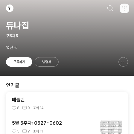
검색하기
티스토리
듀나집
구독자
5
였던 것
구독하기
방명록
신고하기 레이어
열기
인기글
배틀랜
8
0
조회
14
5월 5주차: 0527~0602
5
9
조회
11