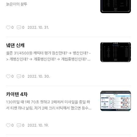
전하는데 중국인들이 너무 못하는 거 보고 좀 꼴 받아서 쓴
늙은이의 분투
다. 이 캐릭터는 버튼 조합 4가지로 1, 5, 7, 11시 방향으로
검을 휘두른다. 기존 칼 위치와 휘두르는 방향에 따라서 위
와 같이 캐릭터 주위 4칸까지를 벤다. 기존 방향과 같은
작성시간
0
0
2022. 10. 31.
칸..
넼댄 신캐
글 내용
올존 31/4500등 캐릭터 평가 참신한데? -> 병신인데? -
> 개병신인데? -> 개좆병신인데? -> 개씹좆병신인데? 캐
릭 너무 구려서 스코어링 포기하고 달렸는데도 이런 걸 보
면 쓰레기 맞음 유사 아리아임 하지마셈
작성시간
0
0
2022. 10. 30.
카이텐 4차
글 내용
130위일 때 1페 70초 컷하고 2페에서 미사일을 종일 쏴
서 티켓 하나 날림. 저거 2페 크리 비틱해서 깼으면 등수가
2자릿수인데 얌전히 설거지팟 꾸리지 않은 내 잘못도 있지
만, 카이텐은 운빨 총력전이 맞다.
작성시간
0
0
2022. 10. 19.