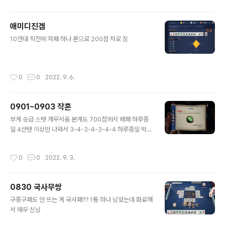
애미디진겜
글 내용
10연대 직전에 자패 하나 론으로 200점 차로 짐
작성시간
0
0
2022. 9. 6.
0901~0903 작혼
글 내용
부계 승급 스탯 개무서움 본계도 700점에서 배패 하루종
일 4샨텐 이상만 나와서 3-4-3-4-3-4-4 하루종일 박아
서 400 갔다가 600 갔다가 500 갔다가 롤러코스터 타고
승급 하루종일 배패 쓰레기같이 줄 줄은 몰랐음 한 2주만
작성시간
0
0
2022. 9. 3.
에 이상한 오야 배만에 맞아서 들통도 당하고 이상한 우형
대기에 맞아서 방총률 11%에서 13%로 올라가고 난리남
승급하고 또 사기마작함
0830 국사무쌍
글 내용
구종구패도 안 뜨는 게 국사패?? 1통 하나 남았는데 화료해
서 매우 신남