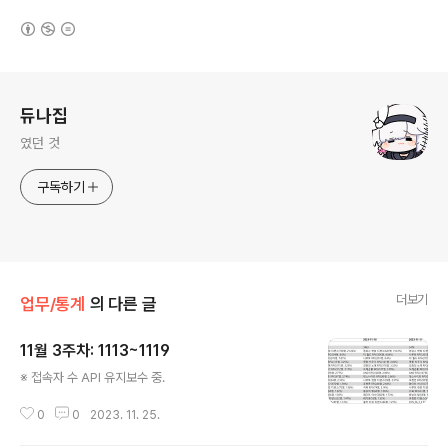
(새창열림)
로그 정보
듀나집
였던 것
구독하기
더보기
업무/통계
의 다른 글
11월 3주차: 1113~1119
글 내용
※ 접속자 수 API 유지보수 중.
0
0
2023. 11. 25.