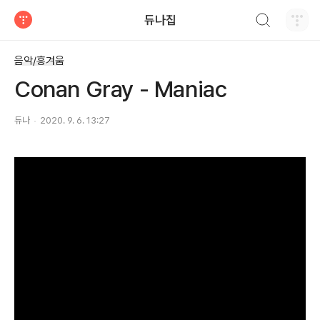
검색하기
듀나집
티스토리
음악/흥겨움
Conan Gray - Maniac
듀나
2020. 9. 6. 13:27