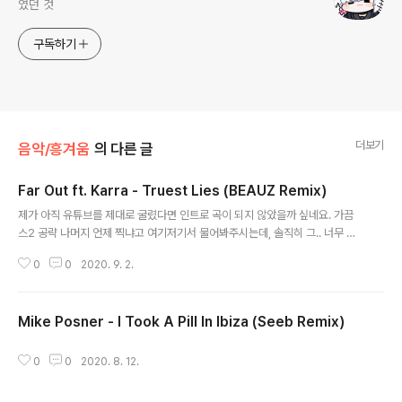
였던 것
구독하기
더보기
음악/흥겨움
의 다른 글
Far Out ft. Karra - Truest Lies (BEAUZ Remix)
글 내용
제가 아직 유튜브를 제대로 굴렸다면 인트로 곡이 되지 않았을까 싶네요. 가끔
스2 공략 나머지 언제 찍냐고 여기저기서 물어봐주시는데, 솔직히 그.. 너무 귀
찮습니다.
0
0
2020. 9. 2.
Mike Posner - I Took A Pill In Ibiza (Seeb Remix)
글 내용
0
0
2020. 8. 12.