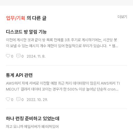
더보기
업무/기획
의 다른 글
디스코드 방 알림 기능
글 내용
이전에 게시한 것과 같이 방 목록 전체를 3초 주기로 게시하기에는, 시간당 봇
이 보낼 수 있는 메시지 개수 제한이 있어 현실적으로 무리가 있습니다. * 웹훅
별 제한이 있고, IP별 초당 50회 정도로 알고 있음.특정 키워드에 대한 방 목록
0
0
2024. 11. 8.
알림 수신에 대해서라도 수요가 있다면 하나 만들까 싶습니다.아마 키워드 대상
은 방 제목, 맵 파일명 2개가 될 것 같습니다.설정된 대상(방 제목 or 맵 파일명)
키워드로 방이 개설되면, 방 제목과 호스트 닉네임을 표시하는 정도를 생각하고
통계 API 관련
있습니다.맵 파일명은 최소 3글자로 제한할 것 같습니다.당연하지만 대상은 공
글 내용
개방으로 한정합니다. 근데 밀린 일이 많아서 만든다 쳐도 언제 시작할지 모름
AWS에서 자체 서버로 이전할 예정 최근 처리 데이터량이 많은지 AWS에서 TI
MEOUT 걸려서 데이터 꼬이는 경우가 한 500% 이상 늘어남 단순히 cron으
로 걸어서 서버1 별도 스크린에서 돌려버릴지, 아니면 서버2 디스코드 고냥봇
0
0
2022. 10. 29.
이랑 연계해서 처리 결과 출력시킬지는 고민 중. 서버2 쪽이 널널하긴 한데
하나 런칭 준비하고 있었는데
글 내용
자고 오니까 메일서버가 왜 터져있어