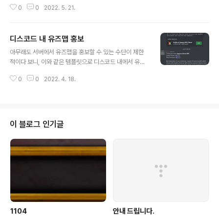
0
0
2022. 5. 21.
디스코드 내 유즈맵 홍보
글 내용
아무래도 서버에서 유즈맵을 홍보할 수 있는 수단이 제한
적이다 보니, 이와 같은 템플릿으로 디스코드 내에서 유즈
맵을 홍보할 수 있는 채널을 만들면 어떨까 하고 생각하고
0
0
2022. 4. 18.
있습니다. 등록 대상 유즈맵에 크게 제한을 두지는 않을 생
각입니다만, 가닥을 잡기가 힘드네요. 해당 유즈맵 디스코
드/커뮤니티에서 M16 서버 디스코드/홈페이지 링크를 기
재하는 정도의 조건을 생각하고 있습니다. 생각만 한 2년
째 하고 있는데 진척이 영 없어서 올려봅니다. 좋은 아이디
이 블로그 인기글
어가 있으신 분은 메일이나 디스코드 혹은 댓글로 말씀해
주시면 감사하겠습니다. 블로그는 https://duname.tisto
ry.com 으로 접속해야 댓글이 달릴 겁니다. 다만, 디스코
드에서는 저를 멘션(호출)하면 해당 텍스트가 자동 삭제되
니, 적당히 관련 내용만 올..
1104
안내 드립니다.