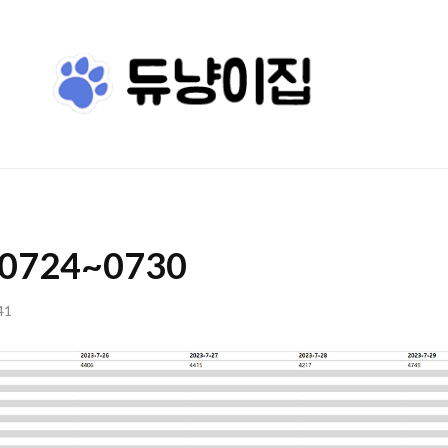
듀
나
집
0724~0730
41