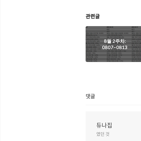
관련글
8월 2주차:
0807~0813
댓글
듀나집
였던 것