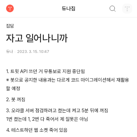
검색하기
듀나집
티스토리
잡담
자고 일어나니까
듀나
2023. 3. 15. 10:47
1. 트윗 API 쓰던 거 무통보로 지원 중단됨
※ 봇으로 공지한 내용과는 다르게 코드 마이그레이션해서 재활용
할 예정
2. 봇 꺼짐
3. 오라클 서버 점검하려고 켰는데 켜고 5분 뒤에 꺼짐
1번 켰는데 1, 2번 다 죽어서 제 잘못은 아님
4. 테스트하던 웹 소켓 죽어 있음