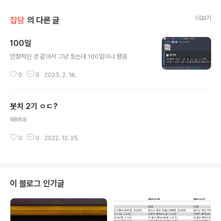
더보기
잡담
의 다른 글
100일
글 내용
안정적인 것 같아서 그냥 뒀는데 100일이나 됐음
0
0
2023. 2. 16.
봇치 2기 ㅇㄷ?
글 내용
에바야
0
0
2022. 12. 25.
이 블로그 인기글