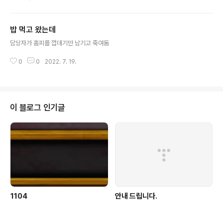
밥 먹고 왔는데
글 내용
담당자가 홈피를 껍데기만 남기고 죽여둠
0
0
2022. 7. 19.
이 블로그 인기글
1104
안내 드립니다.