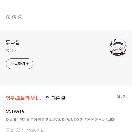
(새창열림)
로그 정보
듀나집
였던 것
구독하기
더보기
업무/오늘의 M16은 왜 터졌는가?
의 다른 글
220906
글 내용
태풍 때문인지 리붓이 안 되고 죽었습니다. 담당자에게 전달은 해두었습니다.
0
0
2022. 9. 6.